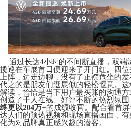
通过长达4小时的不间断直播，双端
揽巡在车展首日便迎来了开门红。四位
上阵，边走边聊，没有了正襟危坐的发
代之的是朋友们逛展似的轻松惬意。这
解读，恰恰是当下用户最买账的沟通方
创造了千人在线、好评不断的热烈氛围
终更以204万+
的成绩收官。配合着首屏
达人们的预热视频和现场直播画面，有
化为对品牌真正感兴趣的潜客。