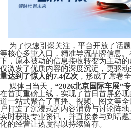
为了快速引爆关注，平台开放了话题
等核心多重入口，精准导流品牌信息。
下，原本被动的信息接收转变为主动的
仅激发了优质内容的深度沉淀，更驱动
量达到了惊人的7.4亿次
，形成了席卷
媒体日当天，
“2026北京国际车展”
在首页重磅上线，实现了首日首屏必现
道一站式聚合了直播、视频、图文等全
户打造了沉浸式的内容消费与讨论阵地
实时获取专业资讯，并直接参与到话题
化的经营让热度得以持续留存。